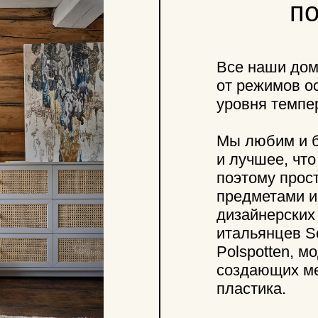
от режимов освещения 
уровня температуры.
Мы любим и безвремень
и лучшее, что дает нам
поэтому пространство н
предметами интерьера о
дизайнерских бюро со в
итальянцев Seletti, кул
Polspotten, модных питер
создающих мебель из п
пластика.
Забронировать