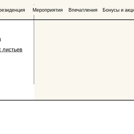
нция
Мероприятия
Впечатления
Бонусы и акции
Как доеха
Дом Полынь
Дом садовника
Дом падающих листьев
Дом Липа
Глэмпинг Школьный сад
ьев