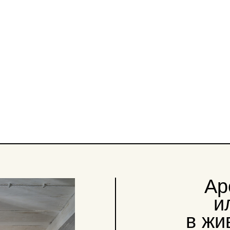
Арендуй
или глэ
в живопис
под
Суз
Все наши дома продума