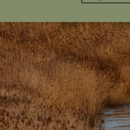
Выходишь из дома — сразу в поле. Вправо —
вдалеке лес шумит. До реки Ирмес пять мину
мимо пятиглавой церкви Пресвятой Богороди
«Здравствуйте, матушка Афанасия!».
Стоишь на высоком берегу,
в глазах — только небо.