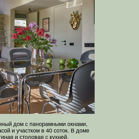
панорамными окнами,
ком в 40 соток. В доме
вая с кухней.
человек.
НЕЕ
х листьев