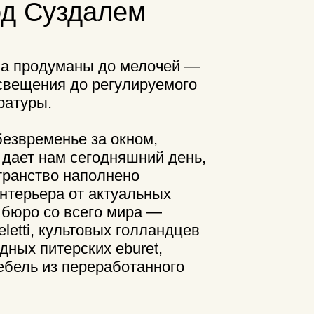
до регулируемого
е за окном,
 сегодняшний день,
аполнено
т актуальных
сего мира —
ьтовых голландцев
ских eburet,
ереработанного