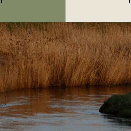
ЗДЕСЬ СОЗЕРЦАЮТ
И ЗАМЕДЛЯЮТСЯ
 травы, влево — цветы,
т по проселочной дороге,
цы.