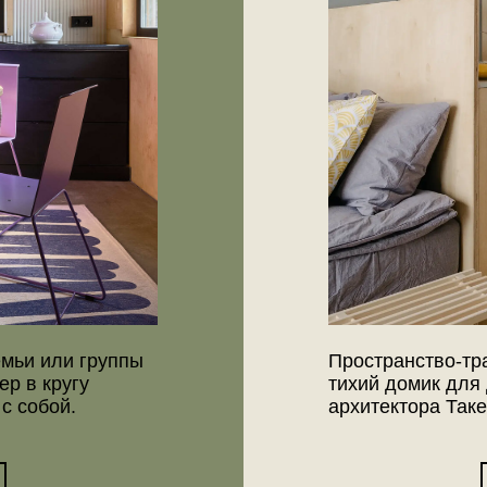
ли группы
Пространство-трансформер: 
ругу
тихий домик для двоих по про
й.
архитектора Такеши Кобаяши
ПОДРОБ