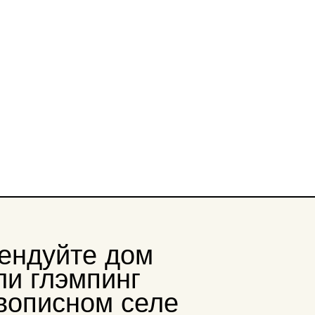
ХОЧУ ПОЕХАТЬ
те дом
мпинг
ном селе
далем
ны до мелочей —