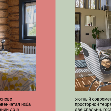
Уютный современный дом с 
тая изба
просторной террасой и участ
о 5
две спальни, гостиная и столо
Подойдет для компании до 5 
ПОДРОБ
⠀
Дом Падающи